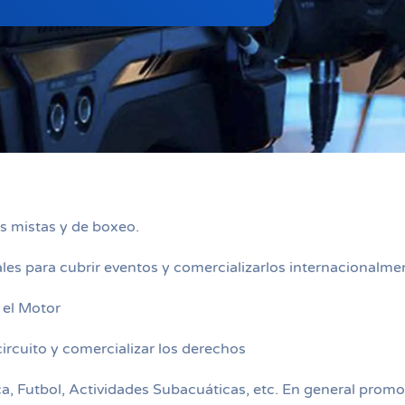
es mistas y de boxeo.
es para cubrir eventos y comercializarlos internacionalme
 el Motor
ircuito y comercializar los derechos
ca, Futbol, Actividades Subacuáticas, etc. En general pro