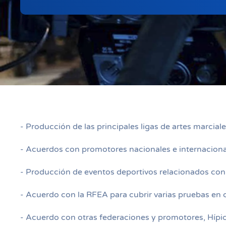
- Producción de las principales ligas de artes marcial
- Acuerdos con promotores nacionales e internacional
- Producción de eventos deportivos relacionados con
- Acuerdo con la RFEA para cubrir varias pruebas en c
- Acuerdo con otras federaciones y promotores, Hípi